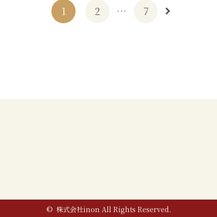
1
2
…
7
© 株式会社inon All Rights Reserved.