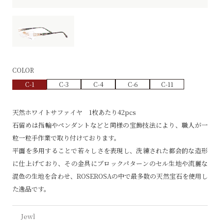
COLOR
C-1
C-3
C-4
C-6
C-11
天然ホワイトサファイヤ 1枚あたり42pcs
石留めは指輪やペンダントなどと同様の宝飾技法により、職人が一
粒一粒手作業で取り付けております。
平面を多用することで若々しさを表現し、洗練された都会的な造形
に仕上げており、その金具にブロックパターンのセル生地や流麗な
混色の生地を合わせ、ROSEROSAの中で最多数の天然宝石を使用し
た逸品です。
Jewl